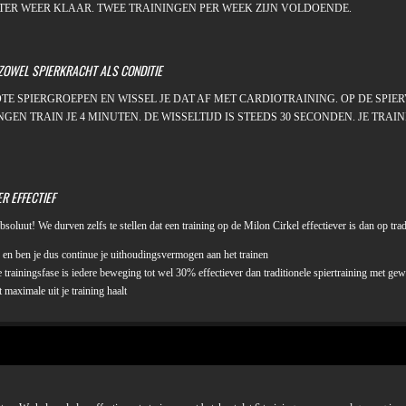
ATER WEER KLAAR. TWEE TRAININGEN PER WEEK ZIJN VOLDOENDE.
 ZOWEL SPIERKRACHT ALS CONDITIE
ROTE SPIERGROEPEN EN WISSEL JE DAT AF MET CARDIOTRAINING. OP DE SPI
GEN TRAIN JE 4 MINUTEN. DE WISSELTIJD IS STEEDS 30 SECONDEN. JE TRAI
R EFFECTIEF
soluut! We durven zelfs te stellen dat een training op de Milon Cirkel effectiever is dan op tra
og en ben je dus continue je uithoudingsvermogen aan het trainen
trainingsfase is iedere beweging tot wel 30% effectiever dan traditionele spiertraining met gew
t maximale uit je training haalt