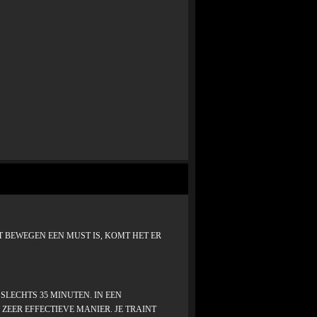
 BEWEGEN EEN MUST IS, KOMT HET ER
SLECHTS 35 MINUTEN. IN EEN
ZEER EFFECTIEVE MANIER. JE TRAINT