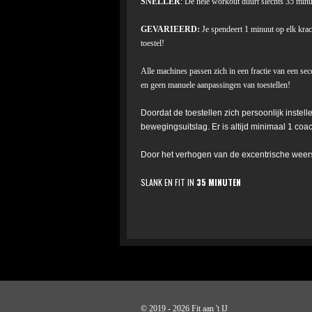
SNELLER
: De hele workout duurt slechts 35 minut
GEVARIEERD:
Je spendeert 1 minuut op elk krach
toestel!
Alle machines passen zich in een fractie van een se
en geen manuele aanpassingen van toestellen!
Doordat de toestellen zich persoonlijk instel
bewegingsuitslag. Er is altijd minimaal 1 coa
Door het verhogen van de excentrische weers
SLANK EN FIT IN
35 MINUTEN
© 2019 - 2026 Fit aan 't IJ