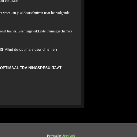
or resultaat!
het weet kan je al doorschuiven naar het volgende
onal trainer. Geen ingewikkelde trainingsschema’s
IG
. Altijd de optimale gewichten en
OPTIMAAL TRAININGSRESULTAAT
!
Powered by
JouwWeb