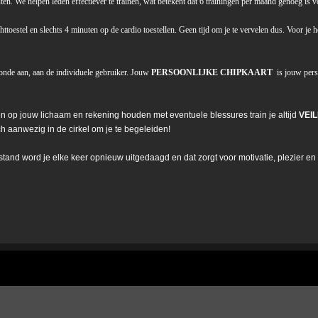
en. We helpen leden effectiever te trainen, wat betekent dat 6 trainingen per maand genoeg is vo
ttoestel en slechts 4 minuten op de cardio toestellen. Geen tijd om je te vervelen dus. Voor je 
conde aan, aan de individuele gebruiker. Jouw
PERSOONLIJKE CHIPKAART
is jouw pers
len op jouw lichaam en rekening houden met eventuele blessures train je altijd
VEIL
ch aanwezig in de cirkel om je te begeleiden!
tand word je elke keer opnieuw uitgedaagd en dat zorgt voor motivatie, plezier en