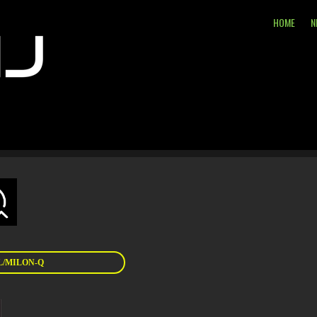
HOME
N
/MILON-Q