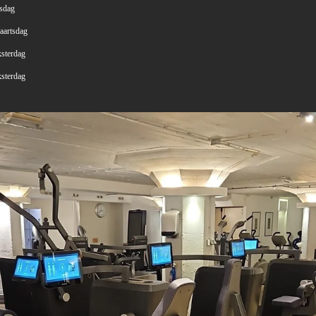
sdag
artsdag
terdag
terdag